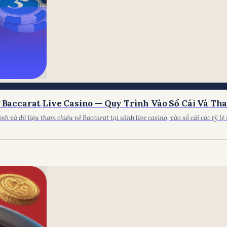
 Baccarat Live Casino — Quy Trình Vào Sổ Cái Và Th
 và dữ liệu tham chiếu về Baccarat tại sảnh live casino, vào sổ cái các tỷ l