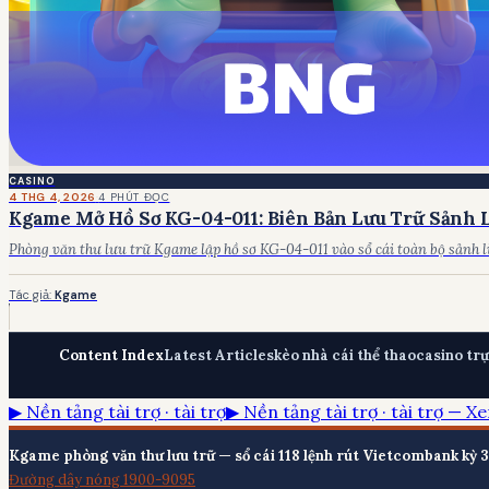
CASINO
4 THG 4, 2026
·
4
PHÚT ĐỌC
Kgame Mở Hồ Sơ KG-04-011: Biên Bản Lưu Trữ Sảnh 
Phòng văn thư lưu trữ Kgame lập hồ sơ KG-04-011 vào sổ cái toàn bộ sảnh li
Tác giả:
Kgame
Content Index
Latest Articles
kèo nhà cái thể thao
casino tr
▶ Nền tảng tài trợ · tài trợ
▶ Nền tảng tài trợ · tài trợ — X
Kgame phòng văn thư lưu trữ — sổ cái 118 lệnh rút Vietcombank kỳ 3
Đường dây nóng 1900-9095