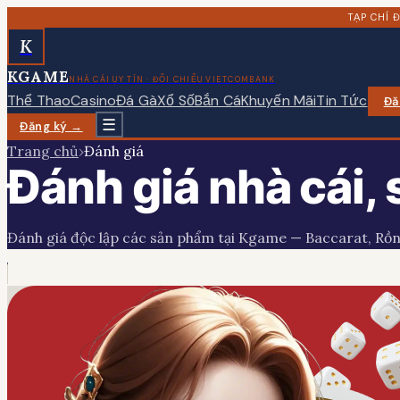
TẠP CHÍ 
K
KGAME
NHÀ CÁI UY TÍN · ĐỐI CHIẾU VIETCOMBANK
Thể Thao
Casino
Đá Gà
Xổ Số
Bắn Cá
Khuyến Mãi
Tin Tức
Đă
☰
Đăng ký →
Trang chủ
›
Đánh giá
Đánh giá nhà cái, 
Đánh giá độc lập các sản phẩm tại
Kgame
— Baccarat, Rồng 