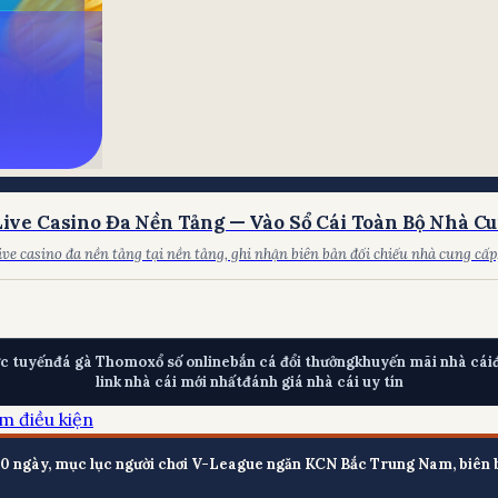
Live Casino Đa Nền Tảng — Vào Sổ Cái Toàn Bộ Nhà C
ve casino đa nền tảng tại nền tảng, ghi nhận biên bản đối chiếu nhà cung cấp
ực tuyến
đá gà Thomo
xổ số online
bắn cá đổi thưởng
khuyến mãi nhà cái
link nhà cái mới nhất
đánh giá nhà cái uy tín
em điều kiện
0 ngày, mục lục người chơi V-League ngăn KCN Bắc Trung Nam, biên bản