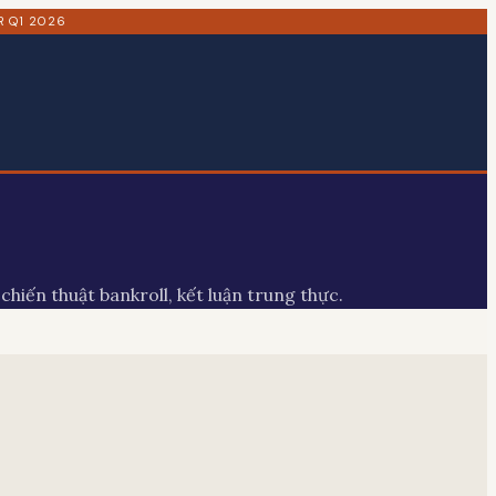
R Q1 2026
, chiến thuật bankroll, kết luận trung thực.