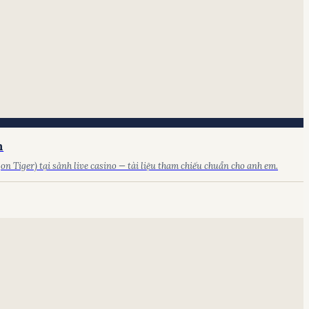
h
 Tiger) tại sảnh live casino — tài liệu tham chiếu chuẩn cho anh em.