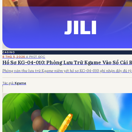
CASINO
8 THG 5, 2026
·
4
PHÚT ĐỌC
Hồ Sơ KG-04-010: Phòng Lưu Trữ Kgame Vào Sổ Cái 
Phòng văn thư lưu trữ Kgame niêm yết hồ sơ KG-04-010 ghi nhận đầy đủ tỷ l
Tác giả:
Kgame