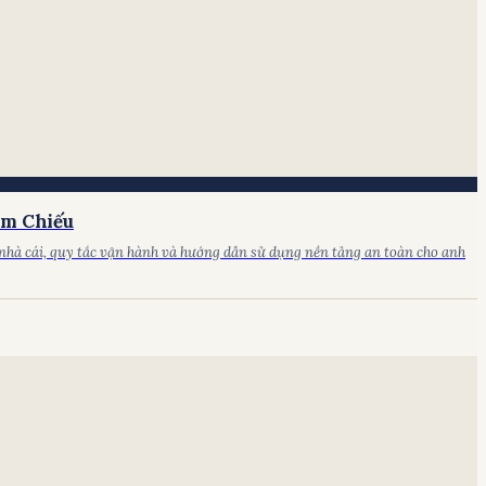
am Chiếu
ệ nhà cái, quy tắc vận hành và hướng dẫn sử dụng nền tảng an toàn cho anh