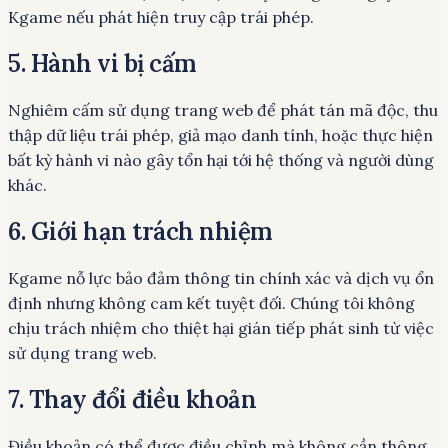
Kgame
nếu phát hiện truy cập trái phép.
5. Hành vi bị cấm
Nghiêm cấm sử dụng trang web để phát tán mã độc, thu
thập dữ liệu trái phép, giả mạo danh tính, hoặc thực hiện
bất kỳ hành vi nào gây tổn hại tới hệ thống và người dùng
khác.
6. Giới hạn trách nhiệm
Kgame
nỗ lực bảo đảm thông tin chính xác và dịch vụ ổn
định nhưng không cam kết tuyệt đối. Chúng tôi không
chịu trách nhiệm cho thiệt hại gián tiếp phát sinh từ việc
sử dụng trang web.
7. Thay đổi điều khoản
Điều khoản có thể được điều chỉnh mà không cần thông