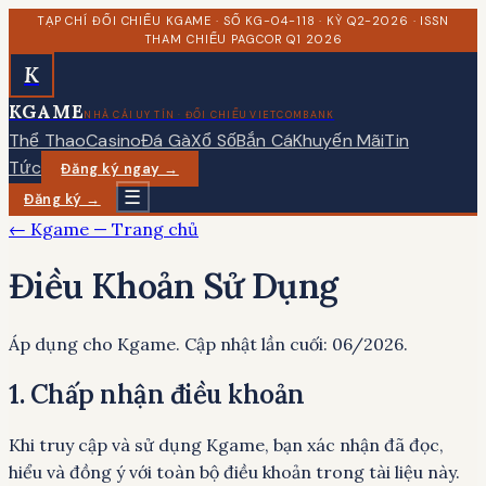
TẠP CHÍ ĐỐI CHIẾU KGAME · SỐ KG-04-118 · KỲ Q2-2026 · ISSN
THAM CHIẾU PAGCOR Q1 2026
K
KGAME
NHÀ CÁI UY TÍN · ĐỐI CHIẾU VIETCOMBANK
Thể Thao
Casino
Đá Gà
Xổ Số
Bắn Cá
Khuyến Mãi
Tin
Tức
Đăng ký ngay →
☰
Đăng ký →
←
Kgame
— Trang chủ
Điều Khoản Sử Dụng
Áp dụng cho
Kgame
. Cập nhật lần cuối: 06/2026.
1. Chấp nhận điều khoản
Khi truy cập và sử dụng
Kgame
, bạn xác nhận đã đọc,
hiểu và đồng ý với toàn bộ điều khoản trong tài liệu này.